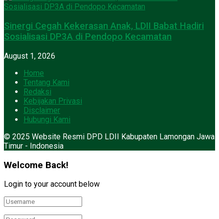
Sinergi Cegah Kekerasan Anak, LDII Babat Hadiri
Sosialisasi DP3A di Pendopo Kecamatan
August 1, 2026
Home
Tentang Kami
Redaksi
Kebijakan Privasi
Disclaimer
Hubungi Kami
© 2025 Website Resmi DPD LDII Kabupaten Lamongan Jawa
Timur - Indonesia
Welcome Back!
Login to your account below