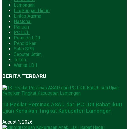
Lamongan
Lingkungan Hidup
Lintas Agama
Nasional
Pangan
PC LDII
Pemuda LDII
Pendidikan
Sako SPN
Seputar Jatim
Tokoh
Wanita LDII
BERITA TERBARU
13 Pesilat Persinas ASAD dari PC LDII Babat Ikuti
Ujian Kenaikan Tingkat Kabupaten Lamongan
August 1, 2026