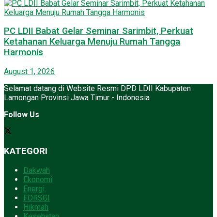
PC LDII Babat Gelar Seminar Sarimbit, Perkuat
Ketahanan Keluarga Menuju Rumah Tangga
Harmonis
August 1, 2026
Selamat datang di Website Resmi DPD LDII Kabupaten
Lamongan Provinsi Jawa Timur - Indonesia
Follow Us
KATEGORI
Dakwah
Ekonomi
Energi
FORSGI
Hikmah
Kesehatan