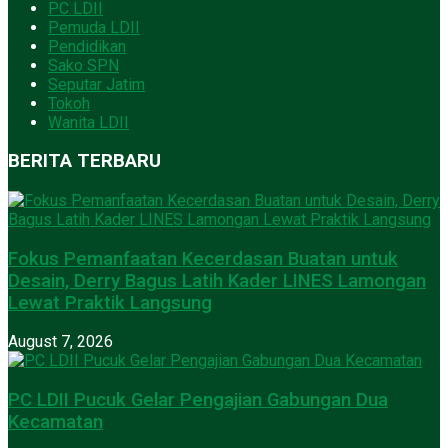
PC LDII
Pemuda LDII
Pendidikan
Sako SPN
Seputar Jatim
Tokoh
Wanita LDII
BERITA TERBARU
Fokus Pemanfaatan Kecerdasan Buatan untuk
Desain, Derry Bagus Latih Kader LINES Lamongan
Lewat Praktik Langsung
August 7, 2026
PC LDII Pucuk Gelar Pengajian Gabungan Dua
Kecamatan