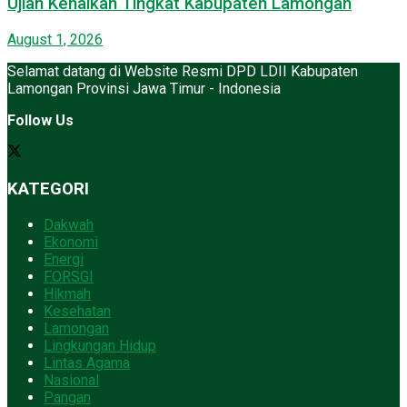
Ujian Kenaikan Tingkat Kabupaten Lamongan
August 1, 2026
Selamat datang di Website Resmi DPD LDII Kabupaten
Lamongan Provinsi Jawa Timur - Indonesia
Follow Us
KATEGORI
Dakwah
Ekonomi
Energi
FORSGI
Hikmah
Kesehatan
Lamongan
Lingkungan Hidup
Lintas Agama
Nasional
Pangan