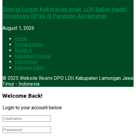
Sinergi Cegah Kekerasan Anak, LDII Babat Hadiri
Sosialisasi DP3A di Pendopo Kecamatan
August 1, 2026
Home
Tentang Kami
Redaksi
Kebijakan Privasi
Disclaimer
Hubungi Kami
© 2025 Website Resmi DPD LDII Kabupaten Lamongan Jawa
Timur - Indonesia
Welcome Back!
Login to your account below