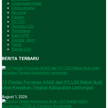
Lingkungan Hidup
Lintas Agama
Nasional
Pangan
PC LDII
Pemuda LDII
Pendidikan
Sako SPN
Seputar Jatim
Tokoh
Wanita LDII
BERITA TERBARU
13 Pesilat Persinas ASAD dari PC LDII Babat Ikuti
Ujian Kenaikan Tingkat Kabupaten Lamongan
August 1, 2026