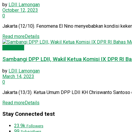
by
LDII Lamongan
October 12, 2023
0
Jakarta (12/10). Fenomena El Nino menyebabkan kondisi kekerin
Read more
Details
Kesehatan
Sambangi DPP LDII, Wakil Ketua Komisi IX DPR RI 
by
LDII Lamongan
March 14, 2023
0
Jakarta (13/3). Ketua Umum DPP LDII KH Chriswanto Santoso d
Read more
Details
Stay Connected test
23.9k
Followers
99
Subscribers