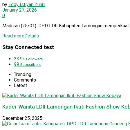
by
Eddy Istiyan Zuhri
January 27, 2026
0
Maduran (25/01). DPD LDII Kabupaten Lamongan memperkuat pro
Read more
Details
Stay Connected test
23.9k
Followers
99
Subscribers
Trending
Comments
Latest
Kader Wanita LDII Lamongan Ikuti Fashion Show Ke
December 25, 2025