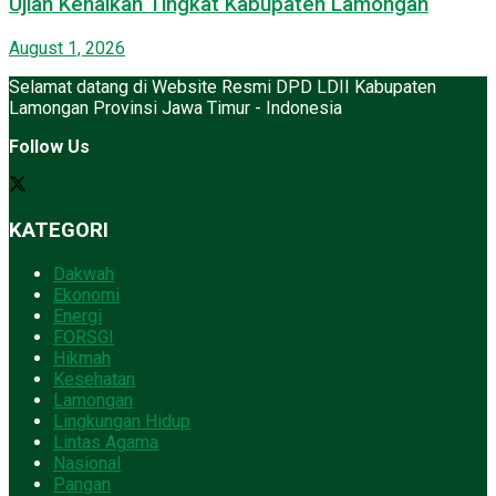
Ujian Kenaikan Tingkat Kabupaten Lamongan
August 1, 2026
Selamat datang di Website Resmi DPD LDII Kabupaten
Lamongan Provinsi Jawa Timur - Indonesia
Follow Us
KATEGORI
Dakwah
Ekonomi
Energi
FORSGI
Hikmah
Kesehatan
Lamongan
Lingkungan Hidup
Lintas Agama
Nasional
Pangan