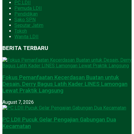
PC LDII
Pemuda LDII
Pendidikan
Sako SPN
Seputar Jatim
Tokoh
Wanita LDII
BERITA TERBARU
Fokus Pemanfaatan Kecerdasan Buatan untuk
Desain, Derry Bagus Latih Kader LINES Lamongan
Lewat Praktik Langsung
August 7, 2026
PC LDII Pucuk Gelar Pengajian Gabungan Dua
Kecamatan