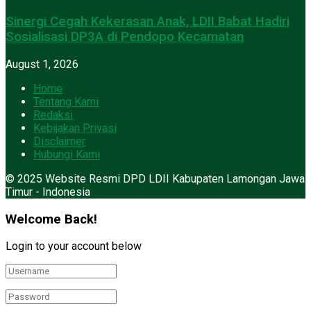
Sinergi Cegah Kekerasan Anak, LDII Babat Hadiri
Sosialisasi DP3A di Pendopo Kecamatan
August 1, 2026
Home
Tentang Kami
Redaksi
Kebijakan Privasi
Disclaimer
Hubungi Kami
© 2025 Website Resmi DPD LDII Kabupaten Lamongan Jawa
Timur - Indonesia
Welcome Back!
Login to your account below