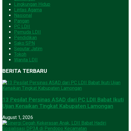
Lingkungan Hidup
Lintas Agama
Nasional
Pangan
PC LDII
Pemuda LDII
Pendidikan
Sako SPN
Seputar Jatim
Tokoh
Wanita LDII
BERITA TERBARU
13 Pesilat Persinas ASAD dari PC LDII Babat Ikuti
Ujian Kenaikan Tingkat Kabupaten Lamongan
August 1, 2026