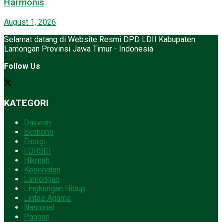
Harmonis
August 1, 2026
Selamat datang di Website Resmi DPD LDII Kabupaten
Lamongan Provinsi Jawa Timur - Indonesia
Follow Us
KATEGORI
Dakwah
Ekonomi
Energi
FORSGI
Hikmah
Kesehatan
Lamongan
Lingkungan Hidup
Lintas Agama
Nasional
Pangan