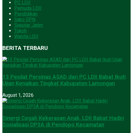
PC LDII
Pemuda LDII
Pendidikan
Sako SPN
Seputar Jatim
Tokoh
Wanita LDII
BERITA TERBARU
13 Pesilat Persinas ASAD dari PC LDII Babat Ikuti
Ujian Kenaikan Tingkat Kabupaten Lamongan
August 1, 2026
Sinergi Cegah Kekerasan Anak, LDII Babat Hadiri
Sosialisasi DP3A di Pendopo Kecamatan