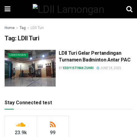
Home
Tag
LDII Turi
Tag:
LDII Turi
LDII Turi Gelar Pertandingan
LAMONGAN
Turnamen Badminton Antar PAC
BY
EDDY ISTIYAN ZUHRI
JUNE 24, 2025
Stay Connected test
23.9k
99