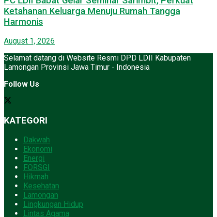
PC LDII Babat Gelar Seminar Sarimbit, Perkuat
Ketahanan Keluarga Menuju Rumah Tangga
Harmonis
August 1, 2026
Selamat datang di Website Resmi DPD LDII Kabupaten
Lamongan Provinsi Jawa Timur - Indonesia
Follow Us
KATEGORI
Dakwah
Ekonomi
Energi
FORSGI
Hikmah
Kesehatan
Lamongan
Lingkungan Hidup
Lintas Agama