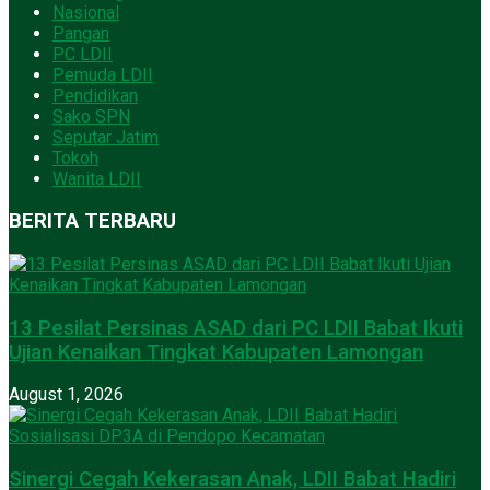
Nasional
Pangan
PC LDII
Pemuda LDII
Pendidikan
Sako SPN
Seputar Jatim
Tokoh
Wanita LDII
BERITA TERBARU
13 Pesilat Persinas ASAD dari PC LDII Babat Ikuti
Ujian Kenaikan Tingkat Kabupaten Lamongan
August 1, 2026
Sinergi Cegah Kekerasan Anak, LDII Babat Hadiri