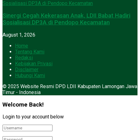
Sinergi Cegah Kekerasan Anak, LDII Babat Hadiri
Sosialisasi DP3A di Pendopo Kecamatan
August 1, 2026
Home
Tentang Kami
Redaksi
Kebijakan Privasi
Disclaimer
Hubungi Kami
© 2025 Website Resmi DPD LDII Kabupaten Lamongan Jawa
Timur - Indonesia
Welcome Back!
Login to your account below