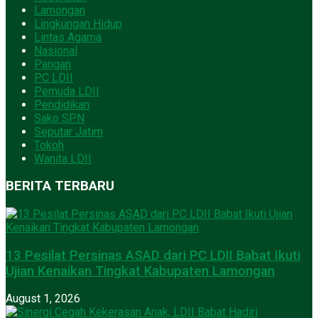
Lamongan
Lingkungan Hidup
Lintas Agama
Nasional
Pangan
PC LDII
Pemuda LDII
Pendidikan
Sako SPN
Seputar Jatim
Tokoh
Wanita LDII
BERITA TERBARU
13 Pesilat Persinas ASAD dari PC LDII Babat Ikuti
Ujian Kenaikan Tingkat Kabupaten Lamongan
August 1, 2026