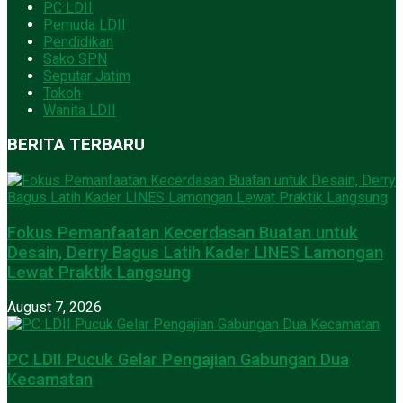
PC LDII
Pemuda LDII
Pendidikan
Sako SPN
Seputar Jatim
Tokoh
Wanita LDII
BERITA TERBARU
Fokus Pemanfaatan Kecerdasan Buatan untuk
Desain, Derry Bagus Latih Kader LINES Lamongan
Lewat Praktik Langsung
August 7, 2026
PC LDII Pucuk Gelar Pengajian Gabungan Dua
Kecamatan