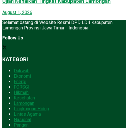
Ujian Kenaikan Tingkat Kabupaten Lamongan
August 1, 2026
Selamat datang di Website Resmi DPD LDII Kabupaten
Lamongan Provinsi Jawa Timur - Indonesia
Follow Us
KATEGORI
Dakwah
Ekonomi
Energi
FORSGI
Hikmah
Kesehatan
Lamongan
Lingkungan Hidup
Lintas Agama
Nasional
Pangan