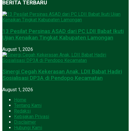
BERITA TERBARU
13 Pesilat Persinas ASAD dari PC LDII Babat Ikuti
Ujian Kenaikan Tingkat Kabupaten Lamongan
August 1, 2026
Sinergi Cegah Kekerasan Anak, LDII Babat Hadiri
Sosialisasi DP3A di Pendopo Kecamatan
August 1, 2026
Home
Tentang Kami
Redaksi
Kebijakan Privasi
Disclaimer
Hubungi Kami