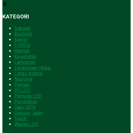
KATEGORI
Dakwah
Ekonomi
Energi
FORSGI
Hikmah
Kesehatan
Lamongan
Lingkungan Hidup
Lintas Agama
Nasional
Pangan
PC LDII
Pemuda LDII
Pendidikan
Sako SPN
Seputar Jatim
Tokoh
Wanita LDII