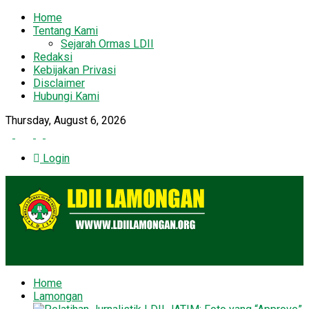
Home
Tentang Kami
Sejarah Ormas LDII
Redaksi
Kebijakan Privasi
Disclaimer
Hubungi Kami
Thursday, August 6, 2026
Login
Home
Lamongan