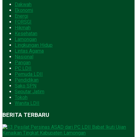
Dakwah
Ekonomi
Energi
FORSGI
Hikmah
Kesehatan
Lamongan
Lingkungan Hidup
Lintas Agama
Nasional
Pangan
PC LDII
Pemuda LDII
Pendidikan
Sako SPN
Seputar Jatim
Tokoh
Wanita LDII
BERITA TERBARU