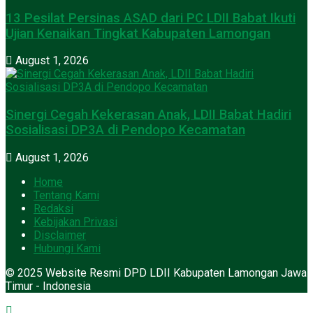
13 Pesilat Persinas ASAD dari PC LDII Babat Ikuti
Ujian Kenaikan Tingkat Kabupaten Lamongan
August 1, 2026
Sinergi Cegah Kekerasan Anak, LDII Babat Hadiri
Sosialisasi DP3A di Pendopo Kecamatan
August 1, 2026
Home
Tentang Kami
Redaksi
Kebijakan Privasi
Disclaimer
Hubungi Kami
© 2025 Website Resmi DPD LDII Kabupaten Lamongan Jawa
Timur - Indonesia