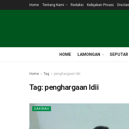
Home
Tentang Kami
Redaksi
Kebijakan Privasi
Discla
HOME
LAMONGAN
SEPUTAR
Home
Tag
penghargaan ldii
Tag:
penghargaan ldii
DAKWAH