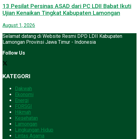
13 Pesilat Persinas ASAD dari PC LDII Babat Ikuti
Ujian Kenaikan Tingkat Kabupaten Lamongan
August 1, 2026
Selamat datang di Website Resmi DPD LDII Kabupaten
Lamongan Provinsi Jawa Timur - Indonesia
Follow Us
KATEGORI
Dakwah
Ekonomi
Energi
FORSGI
Hikmah
Kesehatan
Lamongan
Lingkungan Hidup
Lintas Agama