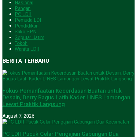
Nasional
Pangan
PC LDII
Pemuda LDII
Pendidikan
Sako SPN
Seputar Jatim
Tokoh
Wanita LDII
BERITA TERBARU
Fokus Pemanfaatan Kecerdasan Buatan untuk
Desain, Derry Bagus Latih Kader LINES Lamongan
Lewat Praktik Langsung
August 7, 2026
PC LDII Pucuk Gelar Pengajian Gabungan Dua