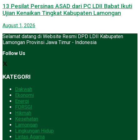
13 Pesilat Persinas ASAD dari PC LDII Babat Ikuti
Ujian Kenaikan Tingkat Kabupaten Lamongan
August 1, 2026
Selamat datang di Website Resmi DPD LDII Kabupaten
Lamongan Provinsi Jawa Timur - Indonesia
Follow Us
KATEGORI
Dakwah
Ekonomi
Energi
FORSGI
Hikmah
Kesehatan
Lamongan
Lingkungan Hidup
Lintas Agama