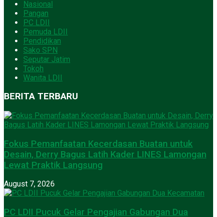
Nasional
Pangan
PC LDII
Pemuda LDII
Pendidikan
Sako SPN
Seputar Jatim
Tokoh
Wanita LDII
BERITA TERBARU
Fokus Pemanfaatan Kecerdasan Buatan untuk
Desain, Derry Bagus Latih Kader LINES Lamongan
Lewat Praktik Langsung
August 7, 2026
PC LDII Pucuk Gelar Pengajian Gabungan Dua