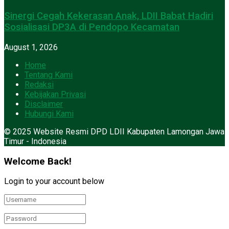
Sinergi Cegah Kekerasan Anak, LDII Babat Hadiri
Sosialisasi DP3A di Pendopo Kecamatan
August 1, 2026
Home
Tentang Kami
Redaksi
Kebijakan Privasi
Disclaimer
Hubungi Kami
© 2025 Website Resmi DPD LDII Kabupaten Lamongan Jawa
Timur - Indonesia
Welcome Back!
Login to your account below