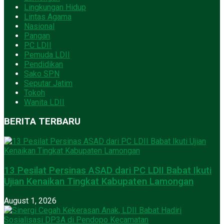
Lingkungan Hidup
Lintas Agama
Nasional
Pangan
PC LDII
Pemuda LDII
Pendidikan
Sako SPN
Seputar Jatim
Tokoh
Wanita LDII
BERITA TERBARU
13 Pesilat Persinas ASAD dari PC LDII Babat Ikuti
Ujian Kenaikan Tingkat Kabupaten Lamongan
August 1, 2026