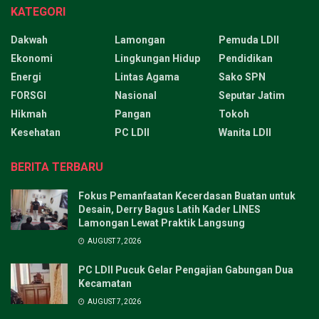
KATEGORI
Dakwah
Lamongan
Pemuda LDII
Ekonomi
Lingkungan Hidup
Pendidikan
Energi
Lintas Agama
Sako SPN
FORSGI
Nasional
Seputar Jatim
Hikmah
Pangan
Tokoh
Kesehatan
PC LDII
Wanita LDII
BERITA TERBARU
Fokus Pemanfaatan Kecerdasan Buatan untuk
Desain, Derry Bagus Latih Kader LINES
Lamongan Lewat Praktik Langsung
AUGUST 7, 2026
PC LDII Pucuk Gelar Pengajian Gabungan Dua
Kecamatan
AUGUST 7, 2026