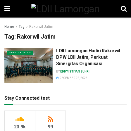
Home
Tag
Rakorwil Jatim
Tag:
Rakorwil Jatim
LDII Lamongan Hadiri Rakorwil
SEPUTAR JATIM
DPW LDII Jatim, Perkuat
Sinergitas Organisasi
BY
EDDY ISTIYAN ZUHRI
DECEMBER 22, 2025
Stay Connected test
23.9k
99