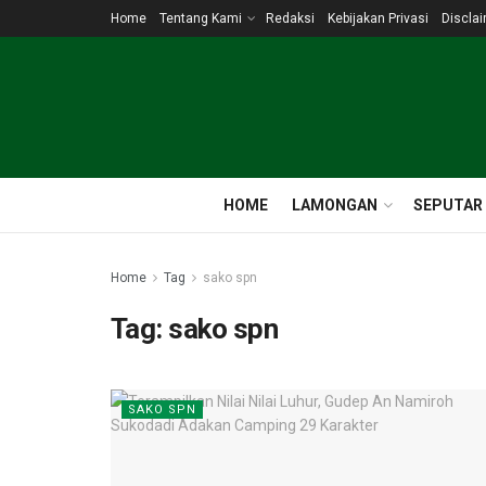
Home
Tentang Kami
Redaksi
Kebijakan Privasi
Discla
HOME
LAMONGAN
SEPUTAR
Home
Tag
sako spn
Tag:
sako spn
SAKO SPN