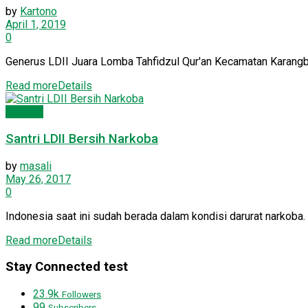
by
Kartono
April 1, 2019
0
Generus LDII Juara Lomba Tahfidzul Qur'an Kecamatan Karangbin
Read more
Details
Dakwah
Santri LDII Bersih Narkoba
by
masali
May 26, 2017
0
Indonesia saat ini sudah berada dalam kondisi darurat narkoba
Read more
Details
Stay Connected test
23.9k
Followers
99
Subscribers