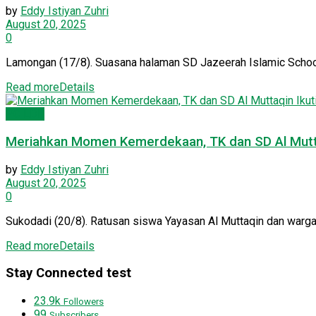
by
Eddy Istiyan Zuhri
August 20, 2025
0
Lamongan (17/8). Suasana halaman SD Jazeerah Islamic School d
Read more
Details
PC LDII
Meriahkan Momen Kemerdekaan, TK dan SD Al Mutta
by
Eddy Istiyan Zuhri
August 20, 2025
0
Sukodadi (20/8). Ratusan siswa Yayasan Al Muttaqin dan warga
Read more
Details
Stay Connected test
23.9k
Followers
99
Subscribers