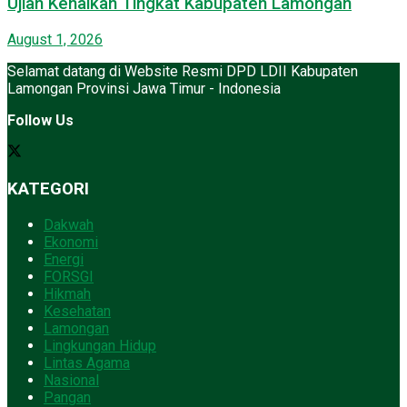
Ujian Kenaikan Tingkat Kabupaten Lamongan
August 1, 2026
Selamat datang di Website Resmi DPD LDII Kabupaten
Lamongan Provinsi Jawa Timur - Indonesia
Follow Us
KATEGORI
Dakwah
Ekonomi
Energi
FORSGI
Hikmah
Kesehatan
Lamongan
Lingkungan Hidup
Lintas Agama
Nasional
Pangan