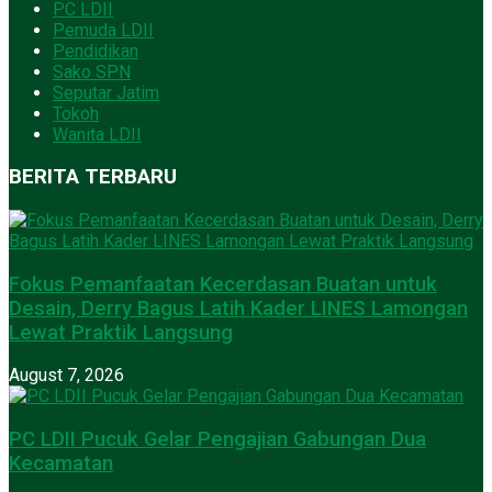
PC LDII
Pemuda LDII
Pendidikan
Sako SPN
Seputar Jatim
Tokoh
Wanita LDII
BERITA TERBARU
Fokus Pemanfaatan Kecerdasan Buatan untuk
Desain, Derry Bagus Latih Kader LINES Lamongan
Lewat Praktik Langsung
August 7, 2026
PC LDII Pucuk Gelar Pengajian Gabungan Dua
Kecamatan