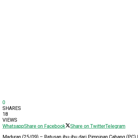
0
SHARES
18
VIEWS
Whatsapp
Share on Facebook
Share on Twitter
Telegram
Maduran (25/09) – Ratusan ibu-ibu dari Pimpinan Cabang (PC)