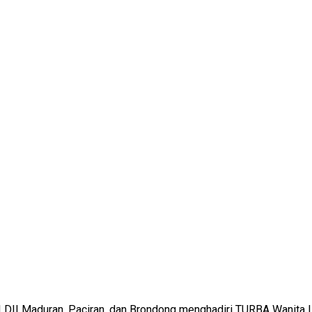
 LDII Maduran, Paciran, dan Brondong menghadiri TURBA Wanita L