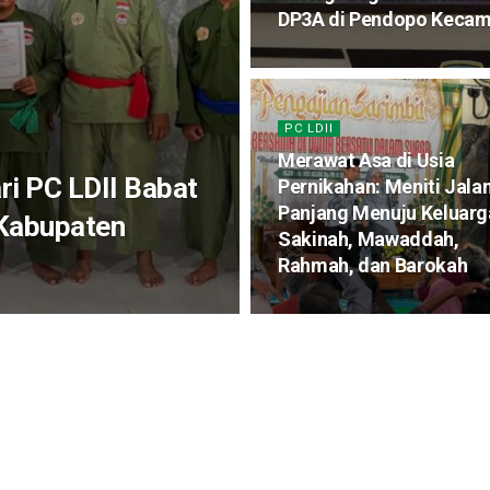
DP3A di Pendopo Keca
PC LDII
Merawat Asa di Usia
ri PC LDII Babat
Pernikahan: Meniti Jala
Panjang Menuju Keluarg
 Kabupaten
Sakinah, Mawaddah,
Rahmah, dan Barokah