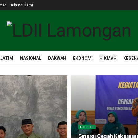
imer
Hubungi Kami
 JATIM
NASIONAL
DAKWAH
EKONOMI
HIKMAH
KESEH
PC LDII
Sinergi Cegah Kekerasan 