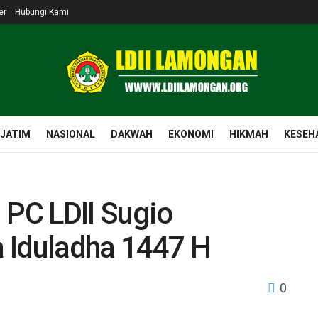
er
Hubungi Kami
 JATIM
NASIONAL
DAKWAH
EKONOMI
HIKMAH
KESEH
 PC LDII Sugio
 Iduladha 1447 H
0
I