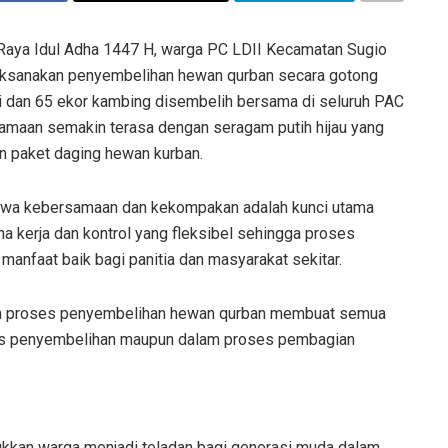
Raya Idul Adha 1447 H, warga PC LDII Kecamatan Sugio
aksanakan penyembelihan hewan qurban secara gotong
i dan 65 ekor kambing disembelih bersama di seluruh PAC
amaan semakin terasa dengan seragam putih hijau yang
n paket daging hewan kurban.
hwa kebersamaan dan kekompakan adalah kunci utama
a kerja dan kontrol yang fleksibel sehingga proses
anfaat baik bagi panitia dan masyarakat sekitar.
m proses penyembelihan hewan qurban membuat semua
oses penyembelihan maupun dalam proses pembagian
ukkan warga menjadi teladan bagi generasi muda dalam