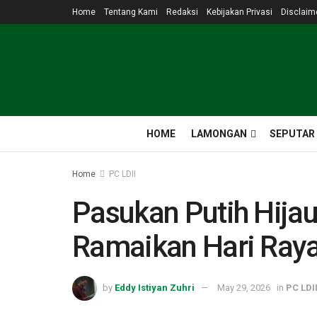
Home
Tentang Kami
Redaksi
Kebijakan Privasi
Disclaim
HOME
LAMONGAN
SEPUTAR
Home
PC LDII
Pasukan Putih Hijau
Ramaikan Hari Raya
by
Eddy Istiyan Zuhri
May 29, 2026
in
PC LDI