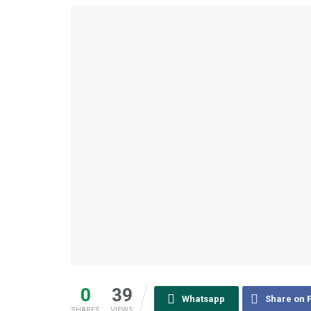
0
39
Whatsapp
Share on 
SHARES
VIEWS