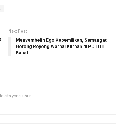
o
Next Post
7
Menyembelih Ego Kepemilikan, Semangat
Gotong Royong Warnai Kurban di PC LDII
Babat
 cita yang luhur.