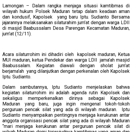
Lamongan – Dalam rangka menjaga situasi kamtibmas di
wilayah hukum Polsek Maduran tetap dalam keadaan aman
dan kondusif, Kapolsek yang baru Iptu. Sudianto Bersama
jajarannya melaksanakan silaturahim jum’at dengan warga LDII
di masjid Baabussalam Desa Parengan Kecamatan Maduran,
jum’at (12/11).
Acara silaturrohim ini dihadiri oleh kapolsek maduran, Ketua
MUI maduran, ketua Pendekar dan warga LDII jama’ah masjid
Baabussalam. Kegiatan diawali dengan sholat jum’at
berjama’ah yang dilanjutkan dengan perkenalan oleh Kapolsek
Iptu. Sudianto.
Dalam sambutannya, Iptu Sudianto menjelaskan bahwa
kegiatan silaturrohim ini adalah agenda rutin Kapolsek dan
sekaligus memperkenalkan dirinya sebagai Kapolsek
Maduran yang baru, juga ingin mengenal tokoh-tokoh
perguruan pencak silat yang ada di wilayah maduran. Iptu
Sudianto menyampaikan pentingnya menjaga kerukunan antar
anggota organisasi pencak silat yang ada di wilayah Maduran
“mari menjaga kerukunan antar perguruan pencak silat di
wilyah Maduran demi terwujudnya kamtibmas yang aman dan