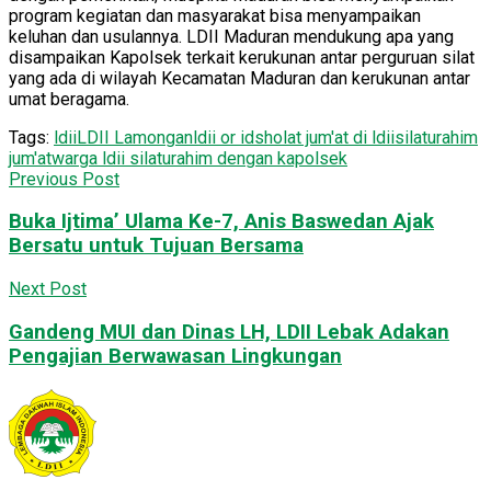
program kegiatan dan masyarakat bisa menyampaikan
keluhan dan usulannya. LDII Maduran mendukung apa yang
disampaikan Kapolsek terkait kerukunan antar perguruan silat
yang ada di wilayah Kecamatan Maduran dan kerukunan antar
umat beragama.
Tags:
ldii
LDII Lamongan
ldii or id
sholat jum'at di ldii
silaturahim
jum'at
warga ldii silaturahim dengan kapolsek
Previous Post
Buka Ijtima’ Ulama Ke-7, Anis Baswedan Ajak
Bersatu untuk Tujuan Bersama
Next Post
Gandeng MUI dan Dinas LH, LDII Lebak Adakan
Pengajian Berwawasan Lingkungan