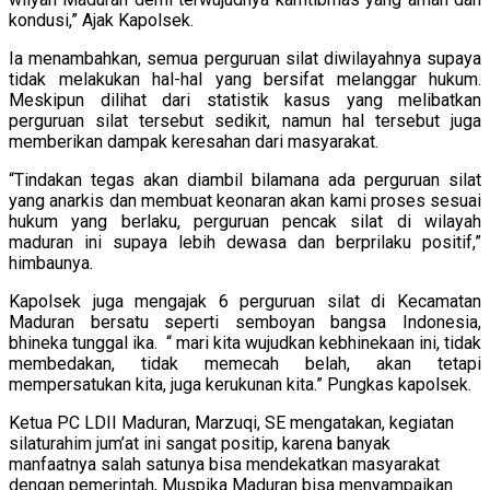
kondusi,” Ajak Kapolsek.
Ia menambahkan, semua perguruan silat diwilayahnya supaya
tidak melakukan hal-hal yang bersifat melanggar hukum.
Meskipun dilihat dari statistik kasus yang melibatkan
perguruan silat tersebut sedikit, namun hal tersebut juga
memberikan dampak keresahan dari masyarakat.
“Tindakan tegas akan diambil bilamana ada perguruan silat
yang anarkis dan membuat keonaran akan kami proses sesuai
hukum yang berlaku, perguruan pencak silat di wilayah
maduran ini supaya lebih dewasa dan berprilaku positif,”
himbaunya.
Kapolsek juga mengajak 6 perguruan silat di Kecamatan
Maduran bersatu seperti semboyan bangsa Indonesia,
bhineka tunggal ika. “ mari kita wujudkan kebhinekaan ini, tidak
membedakan, tidak memecah belah, akan tetapi
mempersatukan kita, juga kerukunan kita.” Pungkas kapolsek.
Ketua PC LDII Maduran, Marzuqi, SE mengatakan, kegiatan
silaturahim jum’at ini sangat positip, karena banyak
manfaatnya salah satunya bisa mendekatkan masyarakat
dengan pemerintah, Muspika Maduran bisa menyampaikan