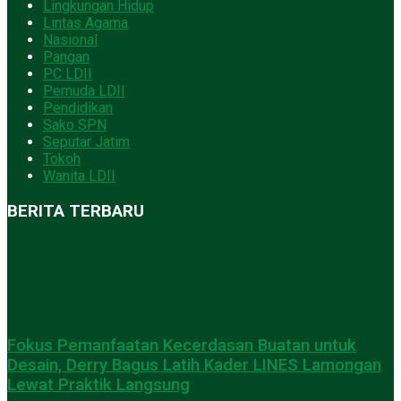
Lingkungan Hidup
Lintas Agama
Nasional
Pangan
PC LDII
Pemuda LDII
Pendidikan
Sako SPN
Seputar Jatim
Tokoh
Wanita LDII
BERITA TERBARU
Fokus Pemanfaatan Kecerdasan Buatan untuk
Desain, Derry Bagus Latih Kader LINES Lamongan
Lewat Praktik Langsung