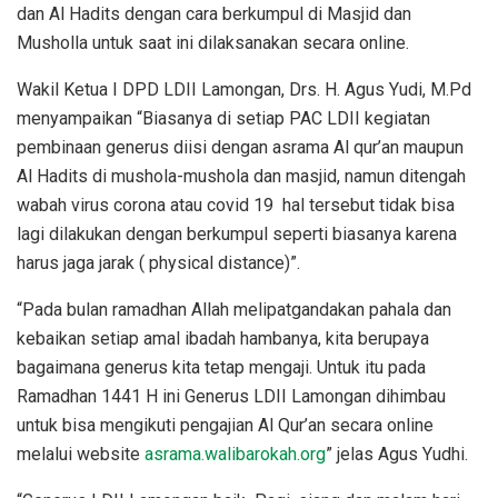
dan Al Hadits dengan cara berkumpul di Masjid dan
Musholla untuk saat ini dilaksanakan secara online.
Wakil Ketua I DPD LDII Lamongan, Drs. H. Agus Yudi, M.Pd
menyampaikan “Biasanya di setiap PAC LDII kegiatan
pembinaan generus diisi dengan asrama Al qur’an maupun
Al Hadits di mushola-mushola dan masjid, namun ditengah
wabah virus corona atau covid 19 hal tersebut tidak bisa
lagi dilakukan dengan berkumpul seperti biasanya karena
harus jaga jarak ( physical distance)”.
“Pada bulan ramadhan Allah melipatgandakan pahala dan
kebaikan setiap amal ibadah hambanya, kita berupaya
bagaimana generus kita tetap mengaji. Untuk itu pada
Ramadhan 1441 H ini Generus LDII Lamongan dihimbau
untuk bisa mengikuti pengajian Al Qur’an secara online
melalui website
asrama.walibarokah.org
” jelas Agus Yudhi.