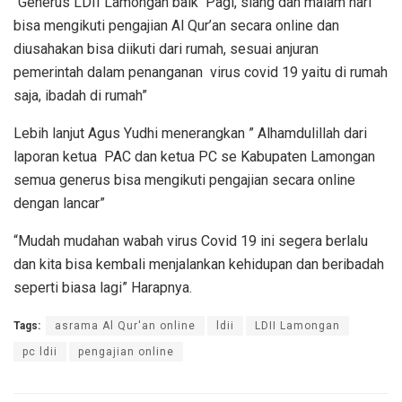
“Generus LDII Lamongan baik Pagi, siang dan malam hari
bisa mengikuti pengajian Al Qur’an secara online dan
diusahakan bisa diikuti dari rumah, sesuai anjuran
pemerintah dalam penanganan virus covid 19 yaitu di rumah
saja, ibadah di rumah”
Lebih lanjut Agus Yudhi menerangkan ” Alhamdulillah dari
laporan ketua PAC dan ketua PC se Kabupaten Lamongan
semua generus bisa mengikuti pengajian secara online
dengan lancar”
“Mudah mudahan wabah virus Covid 19 ini segera berlalu
dan kita bisa kembali menjalankan kehidupan dan beribadah
seperti biasa lagi” Harapnya.
Tags:
asrama Al Qur'an online
ldii
LDII Lamongan
pc ldii
pengajian online