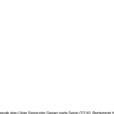
sah atau Ujian Semester Genap pada Senin (22/6). Bertempat di