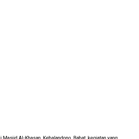
 Masjid Al-Khasan, Kebalandono, Babat, kegiatan yang