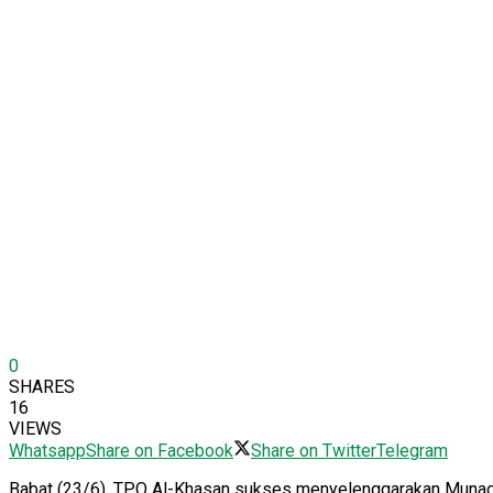
0
SHARES
16
VIEWS
Whatsapp
Share on Facebook
Share on Twitter
Telegram
​Babat (23/6). TPQ Al-Khasan sukses menyelenggarakan Munaqa