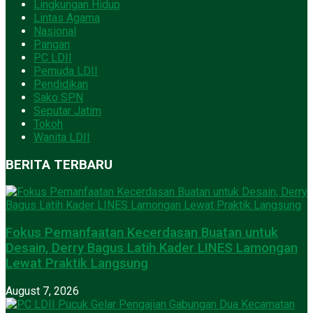
Lingkungan Hidup
Lintas Agama
Nasional
Pangan
PC LDII
Pemuda LDII
Pendidikan
Sako SPN
Seputar Jatim
Tokoh
Wanita LDII
BERITA TERBARU
Fokus Pemanfaatan Kecerdasan Buatan untuk
Desain, Derry Bagus Latih Kader LINES Lamongan
Lewat Praktik Langsung
August 7, 2026