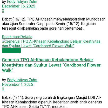
by
Eddy Istiyan Zuhri
December 16, 2025
0
Babat (16/12). TPQ Al-Khasan menyelenggarakan Munaqasah
atau Ujian Semester Ganjil pada Senin, (15/12). Kegiatan
tersebut dilaksanakan pada sore hari bertempat ...
Read more
Details
Pendidikan
Generus TPQ Al-Khasan Kebalandono Belajar
Kreativitas dan Syukur Lewat “Cardboard Flower
Walk”
by
Eddy Istiyan Zuhri
November 1, 2025
0
Babat (1/11). Sore yang cerah di lingkungan Masjid LDII Al-
Khasan Kebalandono dipenuhi keceriaan anak-anak generus
TPQ Al-Khasan. Sabtu (1/11), mereka ...