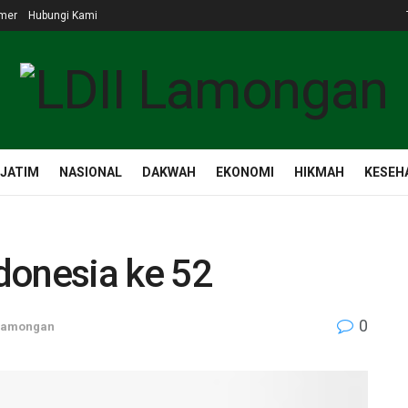
imer
Hubungi Kami
 JATIM
NASIONAL
DAKWAH
EKONOMI
HIKMAH
KESEH
donesia ke 52
0
Lamongan