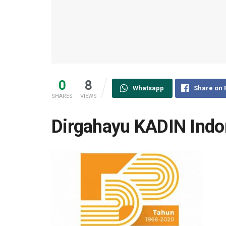
0
8
Whatsapp
Share on
SHARES
VIEWS
Dirgahayu KADIN Indo