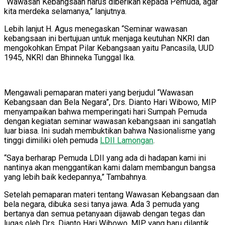
“Wawasan Kebangsaan harus diberikan kepada Pemuda, agar
kita merdeka selamanya,” lanjutnya.
Lebih lanjut H. Agus menegaskan “Seminar wawasan
kebangsaan ini bertujuan untuk menjaga keutuhan NKRI dan
mengokohkan Empat Pilar Kebangsaan yaitu Pancasila, UUD
1945, NKRI dan Bhinneka Tunggal Ika.
Mengawali pemaparan materi yang berjudul “Wawasan
Kebangsaan dan Bela Negara”, Drs. Dianto Hari Wibowo, MIP
menyampaikan bahwa memperingati hari Sumpah Pemuda
dengan kegiatan seminar wawasan kebangsaan ini sangatlah
luar biasa. Ini sudah membuktikan bahwa Nasionalisme yang
tinggi dimiliki oleh pemuda
LDII Lamongan
.
“Saya berharap Pemuda LDII yang ada di hadapan kami ini
nantinya akan menggantikan kami dalam membangun bangsa
yang lebih baik kedepannya,” Tambahnya.
Setelah pemaparan materi tentang Wawasan Kebangsaan dan
bela negara, dibuka sesi tanya jawa. Ada 3 pemuda yang
bertanya dan semua petanyaan dijawab dengan tegas dan
lugas oleh Drs. Dianto Hari Wibowo, MIP, yang baru dilantik