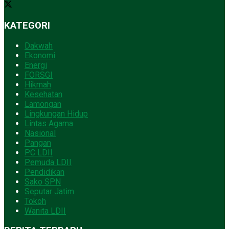
KATEGORI
Dakwah
Ekonomi
Energi
FORSGI
Hikmah
Kesehatan
Lamongan
Lingkungan Hidup
Lintas Agama
Nasional
Pangan
PC LDII
Pemuda LDII
Pendidikan
Sako SPN
Seputar Jatim
Tokoh
Wanita LDII