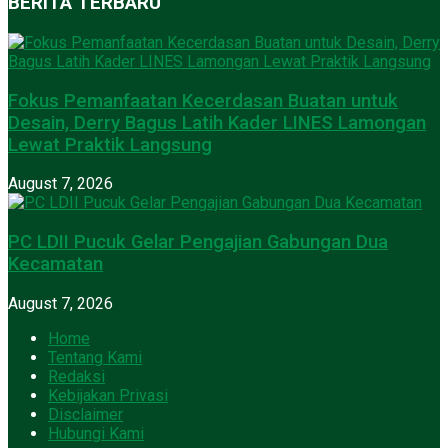
BERITA TERBARU
Fokus Pemanfaatan Kecerdasan Buatan untuk
Desain, Derry Bagus Latih Kader LINES Lamongan
Lewat Praktik Langsung
August 7, 2026
PC LDII Pucuk Gelar Pengajian Gabungan Dua
Kecamatan
August 7, 2026
Home
Tentang Kami
Redaksi
Kebijakan Privasi
Disclaimer
Hubungi Kami