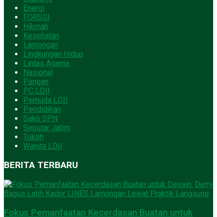
Energi
FORSGI
Hikmah
Kesehatan
Lamongan
Lingkungan Hidup
Lintas Agama
Nasional
Pangan
PC LDII
Pemuda LDII
Pendidikan
Sako SPN
Seputar Jatim
Tokoh
Wanita LDII
BERITA TERBARU
Fokus Pemanfaatan Kecerdasan Buatan untuk