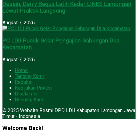
Desain, Derry Bagus Latih Kader LINES Lamongan
Lewat Praktik Langsung
August 7, 2026
PC LDII Pucuk Gelar Pengajian Gabungan Dua
Kecamatan
August 7, 2026
Home
Tentang Kami
Redaksi
Kebijakan Privasi
Disclaimer
Hubungi Kami
© 2025 Website Resmi DPD LDII Kabupaten Lamongan Jawa
Timur - Indonesia
Welcome Back!