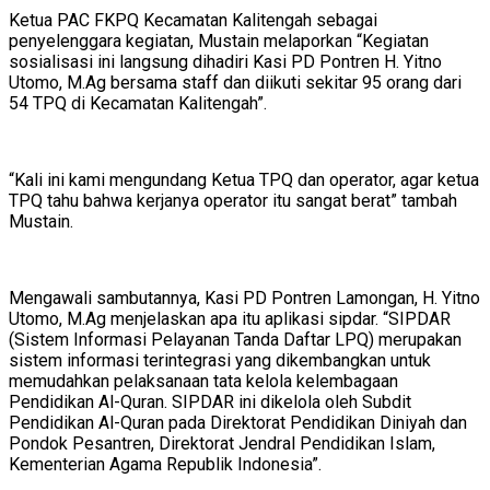
Ketua PAC FKPQ Kecamatan Kalitengah sebagai
penyelenggara kegiatan, Mustain melaporkan “Kegiatan
sosialisasi ini langsung dihadiri Kasi PD Pontren H. Yitno
Utomo, M.Ag bersama staff dan diikuti sekitar 95 orang dari
54 TPQ di Kecamatan Kalitengah”.
“Kali ini kami mengundang Ketua TPQ dan operator, agar ketua
TPQ tahu bahwa kerjanya operator itu sangat berat” tambah
Mustain.
Mengawali sambutannya, Kasi PD Pontren Lamongan, H. Yitno
Utomo, M.Ag menjelaskan apa itu aplikasi sipdar. “SIPDAR
(Sistem Informasi Pelayanan Tanda Daftar LPQ) merupakan
sistem informasi terintegrasi yang dikembangkan untuk
memudahkan pelaksanaan tata kelola kelembagaan
Pendidikan Al-Quran. SIPDAR ini dikelola oleh Subdit
Pendidikan Al-Quran pada Direktorat Pendidikan Diniyah dan
Pondok Pesantren, Direktorat Jendral Pendidikan Islam,
Kementerian Agama Republik Indonesia”.