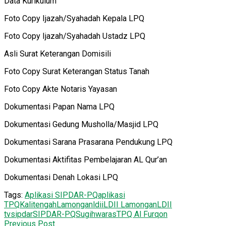
Data Kurikulum
Foto Copy Ijazah/Syahadah Kepala LPQ
Foto Copy Ijazah/Syahadah Ustadz LPQ
Asli Surat Keterangan Domisili
Foto Copy Surat Keterangan Status Tanah
Foto Copy Akte Notaris Yayasan
Dokumentasi Papan Nama LPQ
Dokumentasi Gedung Musholla/Masjid LPQ
Dokumentasi Sarana Prasarana Pendukung LPQ
Dokumentasi Aktifitas Pembelajaran AL Qur’an
Dokumentasi Denah Lokasi LPQ
Tags:
Aplikasi SIPDAR-PQ
aplikasi
TPQ
Kalitengah
Lamongan
ldii
LDII Lamongan
LDII
tv
sipdar
SIPDAR-PQ
Sugihwaras
TPQ Al Furqon
Previous Post