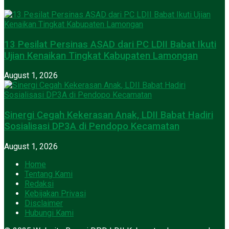
13 Pesilat Persinas ASAD dari PC LDII Babat Ikuti
Ujian Kenaikan Tingkat Kabupaten Lamongan
August 1, 2026
Sinergi Cegah Kekerasan Anak, LDII Babat Hadiri
Sosialisasi DP3A di Pendopo Kecamatan
August 1, 2026
Home
Tentang Kami
Redaksi
Kebijakan Privasi
Disclaimer
Hubungi Kami