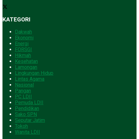
KATEGORI
Dakwah
Ekonomi
Energi
FORSGI
Hikmah
Kesehatan
Lamongan
Lingkungan Hidup
Lintas Agama
Nasional
Pangan
PC LDII
Pemuda LDII
Pendidikan
Sako SPN
Seputar Jatim
Tokoh
Wanita LDII