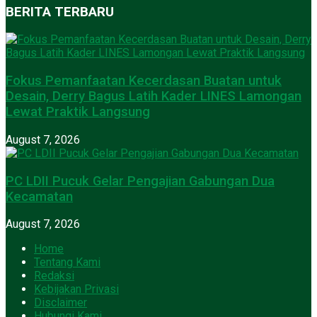
BERITA TERBARU
Fokus Pemanfaatan Kecerdasan Buatan untuk
Desain, Derry Bagus Latih Kader LINES Lamongan
Lewat Praktik Langsung
August 7, 2026
PC LDII Pucuk Gelar Pengajian Gabungan Dua
Kecamatan
August 7, 2026
Home
Tentang Kami
Redaksi
Kebijakan Privasi
Disclaimer
Hubungi Kami