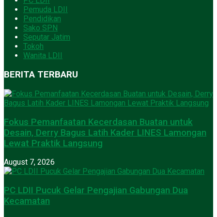
PC LDII
Pemuda LDII
Pendidikan
Sako SPN
Seputar Jatim
Tokoh
Wanita LDII
BERITA TERBARU
Fokus Pemanfaatan Kecerdasan Buatan untuk
Desain, Derry Bagus Latih Kader LINES Lamongan
Lewat Praktik Langsung
August 7, 2026
PC LDII Pucuk Gelar Pengajian Gabungan Dua
Kecamatan