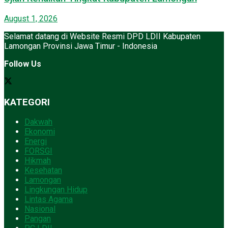
August 1, 2026
Selamat datang di Website Resmi DPD LDII Kabupaten
Lamongan Provinsi Jawa Timur - Indonesia
Follow Us
KATEGORI
Dakwah
Ekonomi
Energi
FORSGI
Hikmah
Kesehatan
Lamongan
Lingkungan Hidup
Lintas Agama
Nasional
Pangan