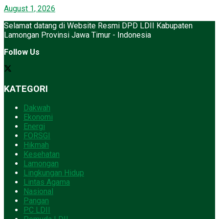
August 1, 2026
Selamat datang di Website Resmi DPD LDII Kabupaten
Lamongan Provinsi Jawa Timur - Indonesia
Follow Us
KATEGORI
Dakwah
Ekonomi
Energi
FORSGI
Hikmah
Kesehatan
Lamongan
Lingkungan Hidup
Lintas Agama
Nasional
Pangan
PC LDII