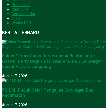
Pemuda LDII
Pendidikan
Sako SPN
Seputar Jatim
Tokoh
Wanita LDII
BERITA TERBARU
Fokus Pemanfaatan Kecerdasan Buatan untuk
Desain, Derry Bagus Latih Kader LINES Lamongan
Lewat Praktik Langsung
August 7, 2026
PC LDII Pucuk Gelar Pengajian Gabungan Dua
Kecamatan
August 7, 2026