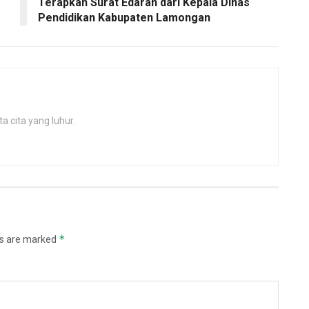
Terapkan Surat Edaran dari Kepala Dinas
Pendidikan Kabupaten Lamongan
 cita yang luhur.
*
ds are marked