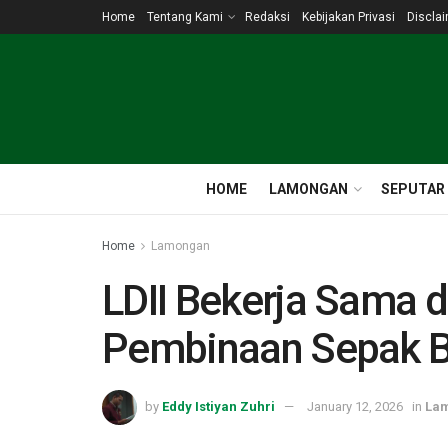
Home
Tentang Kami
Redaksi
Kebijakan Privasi
Discla
HOME
LAMONGAN
SEPUTAR
Home
Lamongan
LDII Bekerja Sama 
Pembinaan Sepak B
by
Eddy Istiyan Zuhri
January 12, 2026
in
La