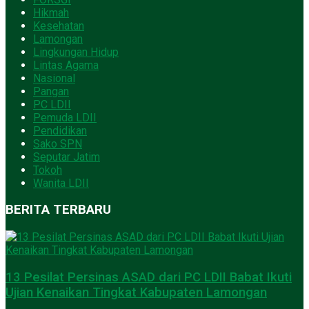
Hikmah
Kesehatan
Lamongan
Lingkungan Hidup
Lintas Agama
Nasional
Pangan
PC LDII
Pemuda LDII
Pendidikan
Sako SPN
Seputar Jatim
Tokoh
Wanita LDII
BERITA TERBARU
13 Pesilat Persinas ASAD dari PC LDII Babat Ikuti
Ujian Kenaikan Tingkat Kabupaten Lamongan