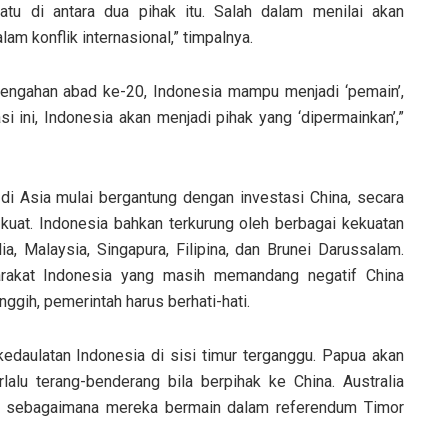
tu di antara dua pihak itu. Salah dalam menilai akan
m konflik internasional,” timpalnya.
rtengahan abad ke-20, Indonesia mampu menjadi ‘pemain’,
i ini, Indonesia akan menjadi pihak yang ‘dipermainkan’,”
i Asia mulai bergantung dengan investasi China, secara
kuat. Indonesia bahkan terkurung oleh berbagai kekuatan
ia, Malaysia, Singapura, Filipina, dan Brunei Darussalam.
yarakat Indonesia yang masih memandang negatif China
ggih, pemerintah harus berhati-hati.
kedaulatan Indonesia di sisi timur terganggu. Papua akan
lalu terang-benderang bila berpihak ke China. Australia
, sebagaimana mereka bermain dalam referendum Timor