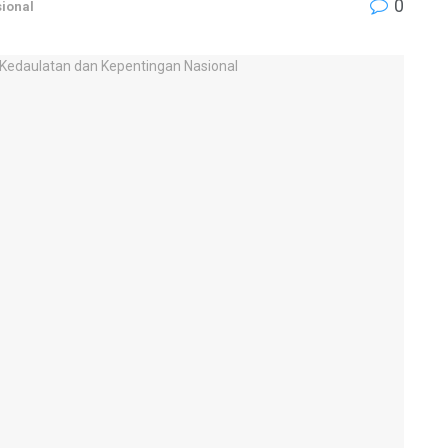
0
ional