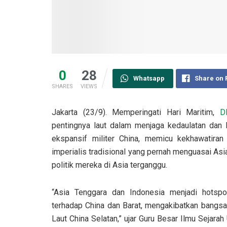
0
28
Whatsapp
Share on
SHARES
VIEWS
Jakarta (23/9). Memperingati Hari Maritim,
D
pentingnya laut dalam menjaga kedaulatan dan 
ekspansif militer China, memicu kekhawatira
imperialis tradisional yang pernah menguasai As
politik mereka di Asia terganggu.
“Asia Tenggara dan Indonesia menjadi hotspo
terhadap China dan Barat, mengakibatkan bangsa 
Laut China Selatan,” ujar Guru Besar Ilmu Sejarah