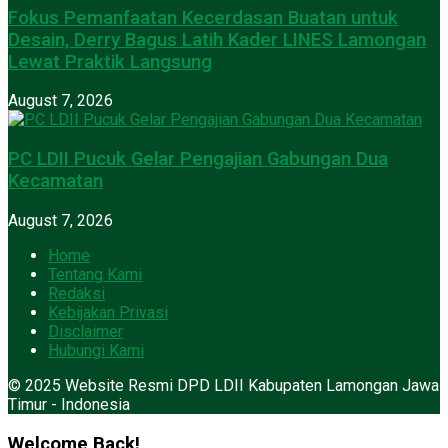
Fokus Pemanfaatan Kecerdasan Buatan untuk
Desain, Derry Bagus Latih Kader LINES Lamongan
Lewat Praktik Langsung
August 7, 2026
PC LDII Pucuk Gelar Pengajian Gabungan Dua
Kecamatan
August 7, 2026
Home
Tentang Kami
Redaksi
Kebijakan Privasi
Disclaimer
Hubungi Kami
© 2025 Website Resmi DPD LDII Kabupaten Lamongan Jawa
Timur - Indonesia
Welcome Back!