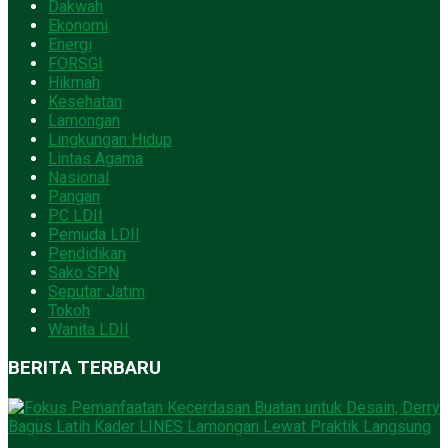
Dakwah
Ekonomi
Energi
FORSGI
Hikmah
Kesehatan
Lamongan
Lingkungan Hidup
Lintas Agama
Nasional
Pangan
PC LDII
Pemuda LDII
Pendidikan
Sako SPN
Seputar Jatim
Tokoh
Wanita LDII
BERITA TERBARU