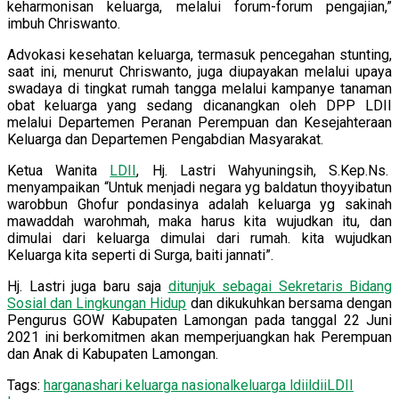
keharmonisan keluarga, melalui forum-forum pengajian,”
imbuh Chriswanto.
Advokasi kesehatan keluarga, termasuk pencegahan stunting,
saat ini, menurut Chriswanto, juga diupayakan melalui upaya
swadaya di tingkat rumah tangga melalui kampanye tanaman
obat keluarga yang sedang dicanangkan oleh DPP LDII
melalui Departemen Peranan Perempuan dan Kesejahteraan
Keluarga dan Departemen Pengabdian Masyarakat.
Ketua Wanita
LDII
, Hj. Lastri Wahyuningsih, S.Kep.Ns.
menyampaikan “Untuk menjadi negara yg baldatun thoyyibatun
warobbun Ghofur pondasinya adalah keluarga yg sakinah
mawaddah warohmah, maka harus kita wujudkan itu, dan
dimulai dari keluarga dimulai dari rumah. kita wujudkan
Keluarga kita seperti di Surga, baiti jannati”.
Hj. Lastri juga baru saja
ditunjuk sebagai Sekretaris Bidang
Sosial dan Lingkungan Hidup
dan dikukuhkan bersama dengan
Pengurus GOW Kabupaten Lamongan pada tanggal 22 Juni
2021 ini berkomitmen akan memperjuangkan hak Perempuan
dan Anak di Kabupaten Lamongan.
Tags:
harganas
hari keluarga nasional
keluarga ldii
ldii
LDII