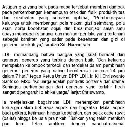
Asupan gizi yang baik pada masa tersebut memberi dampak
pada perkembangan kemampuan otak dan fisik, produktivitas
dan kreativitas yang semakin optimal, “Pemberdayaan
keluarga untuk membangun pola makan gizi seimbang, pola
asuh, serta kesehatan sejak dini bisa menjadi salah satu
upaya mencegah stunting, dan menjadi perilaku yang tertanam
sebagai karakter yang sadar pada kesehatan dan gizi di
generasi berikutnya,” tambah Siti Nurannissa.
LDII memandang bahwa bangsa yang kuat berasal dari
generasi penerus yang terbina dengan baik. “Dan keluarga
merupakan kelompok terkecil dan terdekat dalam pembinaan
generasi penerus yang saling berinteraksi selama 24 jam
dalam 7 hari,” tegas Ketua Umum DPP LDII, Ir. KH. Chriswanto
Santoso, MSc. “Keluarga adalah pendidik pertama dan utama.
Sehingga perkembangan dari generasi yang terlahir fitrah
sangat dipengaruhi oleh keluarga,” lanjut Chriswanto.
Ia menjelaskan bagaimana LDII menerapkan pembinaan
keluarga dalam beberapa aspek dan tingkatan. Mulai aspek
budi pekerti, keilmuan hingga kesehatan, dan sejak cabe rawit
(balita) hingga ke usia pra nikah. “Bahkan yang telah menikah
pun kami tetap arahkan dengan nasehat-nasehat