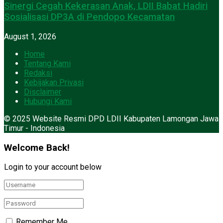
Sinergi Cegah Kekerasan Anak, LDII Babat Hadiri
Sosialisasi DP3A di Pendopo Kecamatan
August 1, 2026
Home
Tentang Kami
Redaksi
Kebijakan Privasi
Disclaimer
Hubungi Kami
© 2025 Website Resmi DPD LDII Kabupaten Lamongan Jawa
Timur - Indonesia
Welcome Back!
Login to your account below
Remember Me