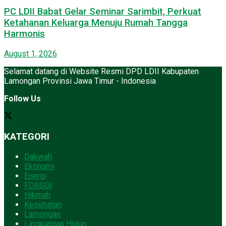
PC LDII Babat Gelar Seminar Sarimbit, Perkuat
Ketahanan Keluarga Menuju Rumah Tangga
Harmonis
August 1, 2026
Selamat datang di Website Resmi DPD LDII Kabupaten
Lamongan Provinsi Jawa Timur - Indonesia
Follow Us
KATEGORI
Dakwah
Ekonomi
Energi
FORSGI
Hikmah
Kesehatan
Lamongan
Lingkungan Hidup