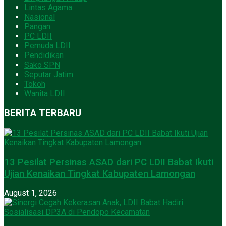
Lintas Agama
Nasional
Pangan
PC LDII
Pemuda LDII
Pendidikan
Sako SPN
Seputar Jatim
Tokoh
Wanita LDII
BERITA TERBARU
13 Pesilat Persinas ASAD dari PC LDII Babat Ikuti
Ujian Kenaikan Tingkat Kabupaten Lamongan
August 1, 2026