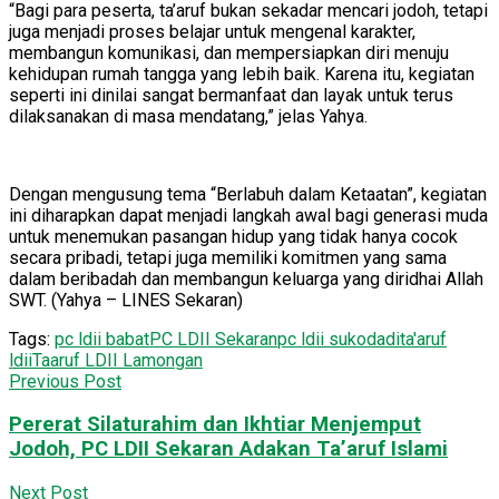
“Bagi para peserta, ta’aruf bukan sekadar mencari jodoh, tetapi
juga menjadi proses belajar untuk mengenal karakter,
membangun komunikasi, dan mempersiapkan diri menuju
kehidupan rumah tangga yang lebih baik. Karena itu, kegiatan
seperti ini dinilai sangat bermanfaat dan layak untuk terus
dilaksanakan di masa mendatang,” jelas Yahya.
Dengan mengusung tema “Berlabuh dalam Ketaatan”, kegiatan
ini diharapkan dapat menjadi langkah awal bagi generasi muda
untuk menemukan pasangan hidup yang tidak hanya cocok
secara pribadi, tetapi juga memiliki komitmen yang sama
dalam beribadah dan membangun keluarga yang diridhai Allah
SWT. (Yahya – LINES Sekaran)
Tags:
pc ldii babat
PC LDII Sekaran
pc ldii sukodadi
ta'aruf
ldii
Taaruf LDII Lamongan
Previous Post
Pererat Silaturahim dan Ikhtiar Menjemput
Jodoh, PC LDII Sekaran Adakan Ta’aruf Islami
Next Post