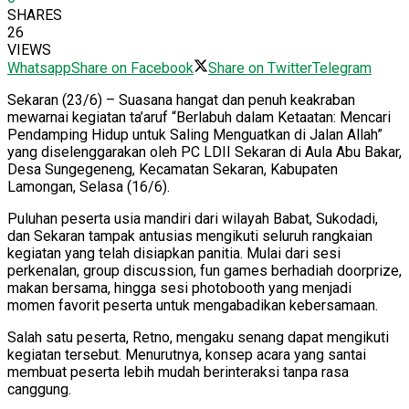
SHARES
26
VIEWS
Whatsapp
Share on Facebook
Share on Twitter
Telegram
Sekaran (23/6) – Suasana hangat dan penuh keakraban
mewarnai kegiatan ta’aruf “Berlabuh dalam Ketaatan: Mencari
Pendamping Hidup untuk Saling Menguatkan di Jalan Allah”
yang diselenggarakan oleh PC LDII Sekaran di Aula Abu Bakar,
Desa Sungegeneng, Kecamatan Sekaran, Kabupaten
Lamongan, Selasa (16/6).
Puluhan peserta usia mandiri dari wilayah Babat, Sukodadi,
dan Sekaran tampak antusias mengikuti seluruh rangkaian
kegiatan yang telah disiapkan panitia. Mulai dari sesi
perkenalan, group discussion, fun games berhadiah doorprize,
makan bersama, hingga sesi photobooth yang menjadi
momen favorit peserta untuk mengabadikan kebersamaan.
Salah satu peserta, Retno, mengaku senang dapat mengikuti
kegiatan tersebut. Menurutnya, konsep acara yang santai
membuat peserta lebih mudah berinteraksi tanpa rasa
canggung.