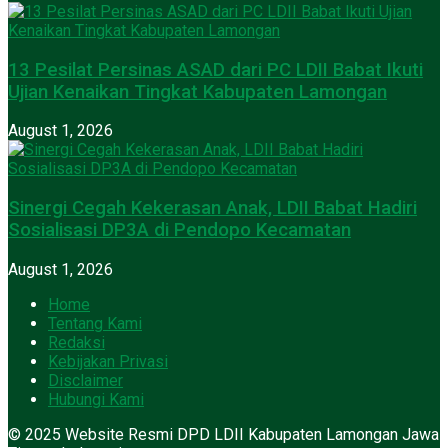
13 Pesilat Persinas ASAD dari PC LDII Babat Ikuti
Ujian Kenaikan Tingkat Kabupaten Lamongan
August 1, 2026
Sinergi Cegah Kekerasan Anak, LDII Babat Hadiri
Sosialisasi DP3A di Pendopo Kecamatan
August 1, 2026
Home
Tentang Kami
Redaksi
Kebijakan Privasi
Disclaimer
Hubungi Kami
© 2025 Website Resmi DPD LDII Kabupaten Lamongan Jawa