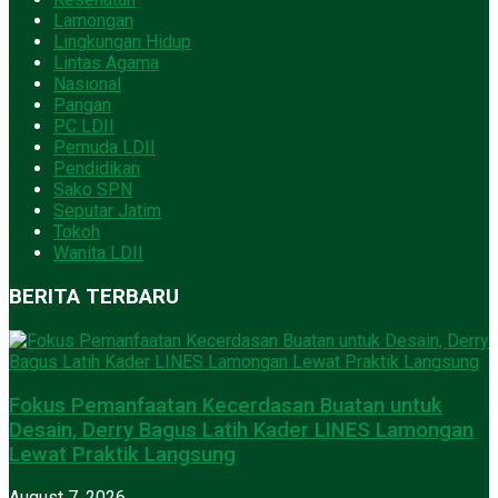
Lamongan
Lingkungan Hidup
Lintas Agama
Nasional
Pangan
PC LDII
Pemuda LDII
Pendidikan
Sako SPN
Seputar Jatim
Tokoh
Wanita LDII
BERITA TERBARU
Fokus Pemanfaatan Kecerdasan Buatan untuk
Desain, Derry Bagus Latih Kader LINES Lamongan
Lewat Praktik Langsung
August 7, 2026