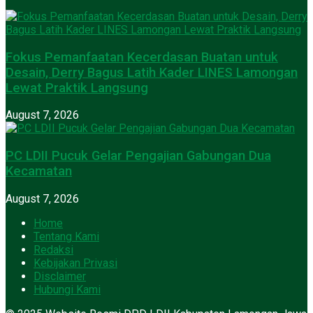
Fokus Pemanfaatan Kecerdasan Buatan untuk
Desain, Derry Bagus Latih Kader LINES Lamongan
Lewat Praktik Langsung
August 7, 2026
PC LDII Pucuk Gelar Pengajian Gabungan Dua
Kecamatan
August 7, 2026
Home
Tentang Kami
Redaksi
Kebijakan Privasi
Disclaimer
Hubungi Kami