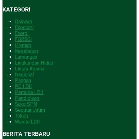
KATEGORI
Dakwah
Ekonomi
Energi
FORSGI
Hikmah
Kesehatan
Lamongan
Lingkungan Hidup
Lintas Agama
Nasional
Pangan
PC LDII
Pemuda LDII
Pendidikan
Sako SPN
Seputar Jatim
Tokoh
Wanita LDII
BERITA TERBARU