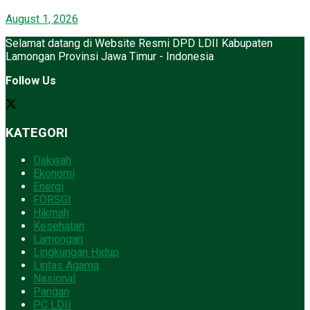
August 1, 2026
Selamat datang di Website Resmi DPD LDII Kabupaten
Lamongan Provinsi Jawa Timur - Indonesia
Follow Us
KATEGORI
Dakwah
Ekonomi
Energi
FORSGI
Hikmah
Kesehatan
Lamongan
Lingkungan Hidup
Lintas Agama
Nasional
Pangan
PC LDII