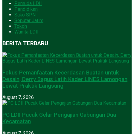
Pemuda LDII
Pendidikan
Sako SPN
Seputar Jatim
Tokoh
Wanita LDII
BERITA TERBARU
Fokus Pemanfaatan Kecerdasan Buatan untuk
Desain, Derry Bagus Latih Kader LINES Lamongan
Lewat Praktik Langsung
August 7, 2026
PC LDII Pucuk Gelar Pengajian Gabungan Dua
Kecamatan
August 7, 2026