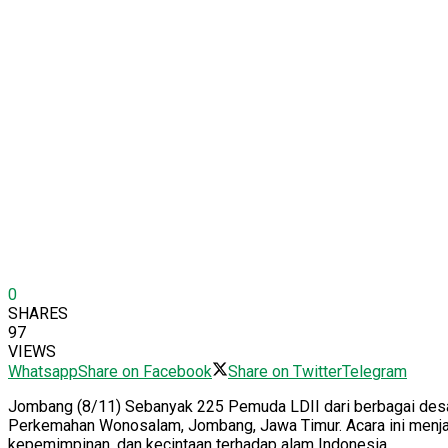
0
SHARES
97
VIEWS
Whatsapp
Share on Facebook
Share on Twitter
Telegram
Jombang (8/11) Sebanyak 225 Pemuda LDII dari berbagai desa 
Perkemahan Wonosalam, Jombang, Jawa Timur. Acara ini menjad
kepemimpinan, dan kecintaan terhadap alam Indonesia.