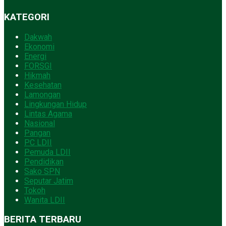
KATEGORI
Dakwah
Ekonomi
Energi
FORSGI
Hikmah
Kesehatan
Lamongan
Lingkungan Hidup
Lintas Agama
Nasional
Pangan
PC LDII
Pemuda LDII
Pendidikan
Sako SPN
Seputar Jatim
Tokoh
Wanita LDII
BERITA TERBARU