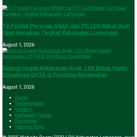
13 Pesilat Persinas ASAD dari PC LDII Babat Ikuti
Ujian Kenaikan Tingkat Kabupaten Lamongan
August 1, 2026
Sinergi Cegah Kekerasan Anak, LDII Babat Hadiri
Sosialisasi DP3A di Pendopo Kecamatan
August 1, 2026
Home
Tentang Kami
Redaksi
Kebijakan Privasi
Disclaimer
Hubungi Kami