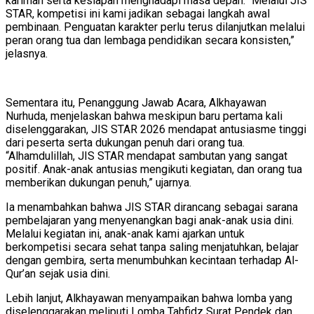
karimah serta kesiapan menghadapi masa depan. “Melalui JIS
STAR, kompetisi ini kami jadikan sebagai langkah awal
pembinaan. Penguatan karakter perlu terus dilanjutkan melalui
peran orang tua dan lembaga pendidikan secara konsisten,”
jelasnya.
Sementara itu, Penanggung Jawab Acara, Alkhayawan
Nurhuda, menjelaskan bahwa meskipun baru pertama kali
diselenggarakan, JIS STAR 2026 mendapat antusiasme tinggi
dari peserta serta dukungan penuh dari orang tua.
“Alhamdulillah, JIS STAR mendapat sambutan yang sangat
positif. Anak-anak antusias mengikuti kegiatan, dan orang tua
memberikan dukungan penuh,” ujarnya.
Ia menambahkan bahwa JIS STAR dirancang sebagai sarana
pembelajaran yang menyenangkan bagi anak-anak usia dini.
Melalui kegiatan ini, anak-anak kami ajarkan untuk
berkompetisi secara sehat tanpa saling menjatuhkan, belajar
dengan gembira, serta menumbuhkan kecintaan terhadap Al-
Qur’an sejak usia dini.
Lebih lanjut, Alkhayawan menyampaikan bahwa lomba yang
diselenggarakan meliputi Lomba Tahfidz Surat Pendek dan