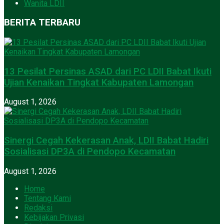
Wanita LDII
BERITA TERBARU
13 Pesilat Persinas ASAD dari PC LDII Babat Ikuti
Ujian Kenaikan Tingkat Kabupaten Lamongan
August 1, 2026
Sinergi Cegah Kekerasan Anak, LDII Babat Hadiri
Sosialisasi DP3A di Pendopo Kecamatan
August 1, 2026
Home
Tentang Kami
Redaksi
Kebijakan Privasi