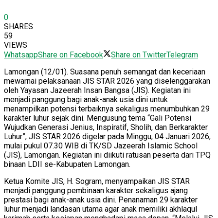
0
SHARES
59
VIEWS
Whatsapp
Share on Facebook
Share on Twitter
Telegram
Lamongan (12/01). Suasana penuh semangat dan keceriaan
mewarnai pelaksanaan JIS STAR 2026 yang diselenggarakan
oleh Yayasan Jazeerah Insan Bangsa (JIS). Kegiatan ini
menjadi panggung bagi anak-anak usia dini untuk
menampilkan potensi terbaiknya sekaligus menumbuhkan 29
karakter luhur sejak dini. Mengusung tema “Gali Potensi
Wujudkan Generasi Jenius, Inspiratif, Sholih, dan Berkarakter
Luhur”, JIS STAR 2026 digelar pada Minggu, 04 Januari 2026,
mulai pukul 07.30 WIB di TK/SD Jazeerah Islamic School
(JIS), Lamongan. Kegiatan ini diikuti ratusan peserta dari TPQ
binaan LDII se-Kabupaten Lamongan.
Ketua Komite JIS, H. Sogram, menyampaikan JIS STAR
menjadi panggung pembinaan karakter sekaligus ajang
prestasi bagi anak-anak usia dini. Penanaman 29 karakter
luhur menjadi landasan utama agar anak memiliki akhlaqul