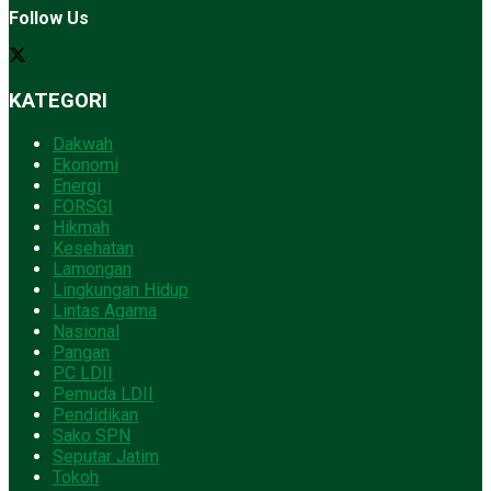
Follow Us
KATEGORI
Dakwah
Ekonomi
Energi
FORSGI
Hikmah
Kesehatan
Lamongan
Lingkungan Hidup
Lintas Agama
Nasional
Pangan
PC LDII
Pemuda LDII
Pendidikan
Sako SPN
Seputar Jatim
Tokoh