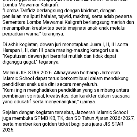
Lomba Mewarnai Kaligrafi.
“Lomba Tahfidz berlangsung dengan khidmat, dengan
penilaian meliputi hafalan, tajwid, makhraj, serta adab peserta.
Sementara Lomba Mewarnai Kaligrafi berlangsung meriah dan
menampilkan kreativitas serta imajinasi anak-anak melalui
perpaduan warna,” terangnya.
Di akhir kegiatan, dewan juri menetapkan Juara I, II, III serta
Harapan I, II, dan III pada masing-masing kategori usia.
“Keputusan dewan juri bersifat mutlak dan tidak dapat
diganggu gugat,” tegasnya.
Melalui JIS STAR 2026, Alkhayawan berharap Jazeerah
Islamic School dapat terus berkontribusi dalam mendukung
pendidikan anak usia dini secara menyeluruh.
“Kami ingin menghadirkan pendidikan yang seimbang antara
pembinaan spiritual, kreativitas, dan karakter dalam suasana
yang edukatif serta menyenangkan,” ujarnya.
Sejalan dengan kegiatan tersebut, Jazeerah Islamic School
juga membuka SPMB KB, TK, dan SD Tahun Ajaran 2026/2027,
serta memberikan golden ticket bagi para juara JIS STAR
2026.