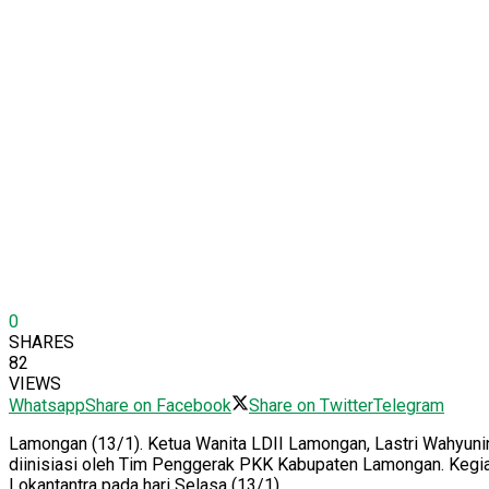
0
SHARES
82
VIEWS
Whatsapp
Share on Facebook
Share on Twitter
Telegram
Lamongan (13/1). Ketua Wanita LDII Lamongan, Lastri Wahyunin
diinisiasi oleh Tim Penggerak PKK Kabupaten Lamongan. Kegiat
Lokantantra pada hari Selasa (13/1).